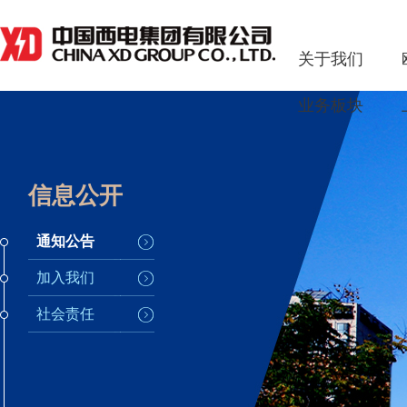
关于我们
业务板块
集团简介
集团新闻
新思想新实践
核心业务
中国西电电气
通知公告
管理团队
国资要闻
旗帜领航
全球市场
陕西宝光真空
加入我们
信息公开
发展历程
基层动态
党徽闪耀
系统解决方案
社会责任
通知公告
媒体聚焦
党建平台
加入我们
西电集团报
社会责任