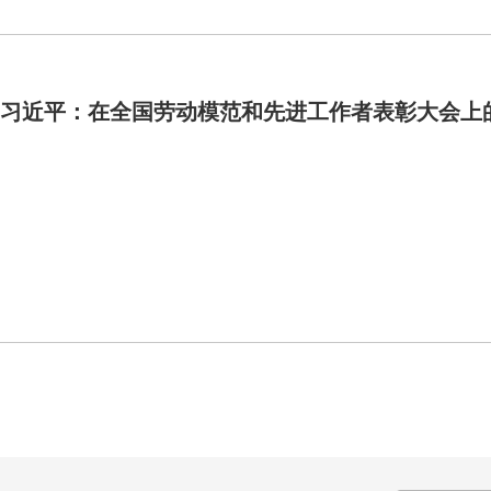
习近平：在全国劳动模范和先进工作者表彰大会上