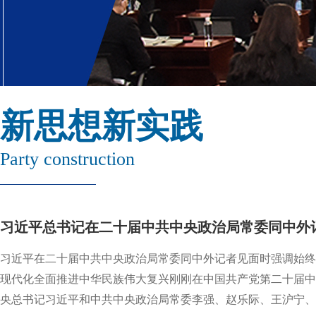
新思想新实践
Party construction
习近平总书记在二十届中共中央政治局常委同中外记者
习近平在二十届中共中央政治局常委同中外记者见面时强调始终
现代化全面推进中华民族伟大复兴刚刚在中国共产党第二十届中
央总书记习近平和中共中央政治局常委李强、赵乐际、王沪宁、蔡