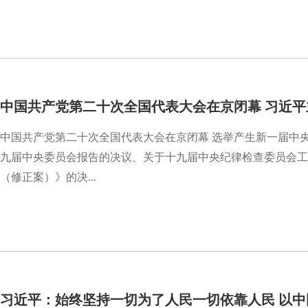
中国共产党第二十次全国代表大会在京闭幕 习近平主持
中国共产党第二十次全国代表大会在京闭幕 选举产生新一届中
九届中央委员会报告的决议、关于十九届中央纪律检查委员会工
（修正案）》的决...
习近平：始终坚持一切为了人民一切依靠人民 以中国式