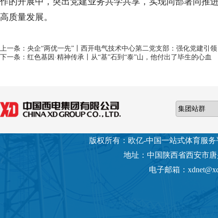
作的开展中，突出党建业务共学共享，实现同部署同推
高质量发展。
上一条：
央企“两优一先”丨西开电气技术中心第二党支部：强化党建引领 加
下一条：
红色基因·精神传承丨从“基”石到“泰”山，他付出了毕生的心血
版权所有：欧亿-中国一站式体育服务
地址：中国陕西省西安市唐兴路7号
电子邮箱：xdnet@xd.c