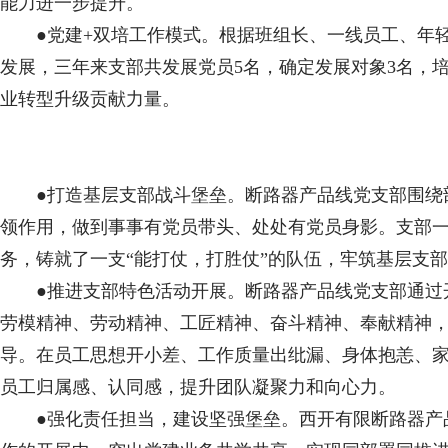
能力进一步提升。
●党建+双培工作模式。根据班组长、一线员工、年
发展，三年来支部共发展党员5名，确定发展对象3名，培
业转型升级贡献力量。
●打造基层支部战斗堡垒。断路器产品线党支部围绕
领作用，做到事事有党员带头、处处有党员身影。支部
务，铸就了一支“能打仗，打胜仗”的队伍，牢筑基层支
●推进支部特色活动开展。断路器产品线党支部通过
劳模精神、劳动精神、工匠精神、奋斗精神、奉献精神
导。在员工思想开小差、工作质量出纰漏、身体抱恙、
员工归属感、认同感，提升团队凝聚力和向心力。
●强化责任担当，建设坚强堡垒。西开有限断路器产