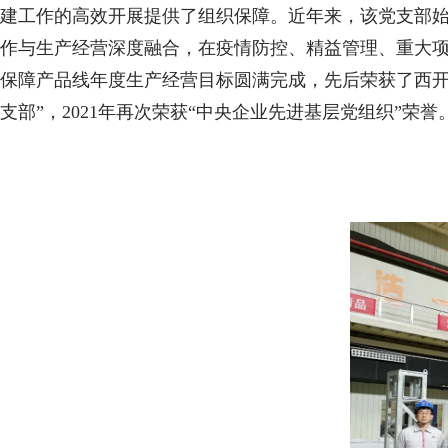
建工作的高效开展提供了组织保障。近年来，该党支部
作与生产经营深度融合，在疫情防控、精益管理、重大
保障产品线年度生产经营目标圆满完成，先后荣获了西开有
支部”，2021年再次荣获“中央企业先进基层党组织”荣誉