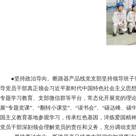
●坚持政治导向。断路器产品线党支部坚持领导班子
导党员干部真正领会习近平新时代中国特色社会主义思想
专题学习教育、支部微信群等平台，常态化开展党的理
展“专题党课”、“翻转小课堂”、“读书会”、“碳达峰
国主义教育基地参观学习，传承红色基因，淬炼爱国精
党员干部深刻领会理解党员的责任和义务，充分调动支