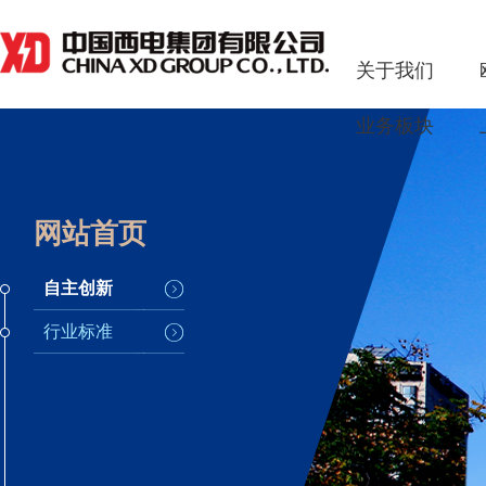
关于我们
业务板块
集团简介
集团新闻
新思想新实践
核心业务
中国西电电气
通知公告
管理团队
国资要闻
旗帜领航
全球市场
陕西宝光真空
加入我们
网站首页
发展历程
基层动态
党徽闪耀
系统解决方案
社会责任
自主创新
媒体聚焦
党建平台
行业标准
西电集团报