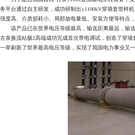
务平台通过自主研发，成功研制出±1100kV穿墙套管
强度高、介质损耗小、局部放电量低、安装方便等特点
该产品已在世界电压等级最高，输送距离最远，输送容
古泉换流站极2高端成功完成首次带电调试，创造了穿墙
一举刷新了世界最高电压等级，实现了我国电力事业又